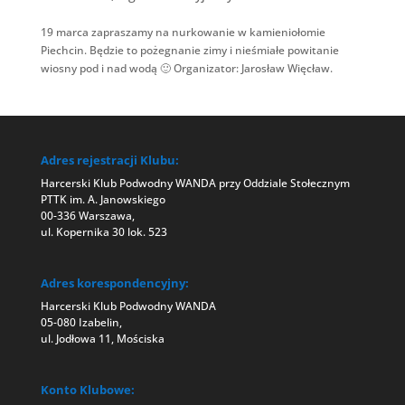
19 marca zapraszamy na nurkowanie w kamieniołomie
Piechcin. Będzie to pożegnanie zimy i nieśmiałe powitanie
wiosny pod i nad wodą 🙂 Organizator: Jarosław Więcław.
Adres rejestracji Klubu:
Harcerski Klub Podwodny WANDA przy Oddziale Stołecznym
PTTK im. A. Janowskiego
00-336 Warszawa,
ul. Kopernika 30 lok. 523
Adres korespondencyjny:
Harcerski Klub Podwodny WANDA
05-080 Izabelin,
ul. Jodłowa 11, Mościska
Konto Klubowe: