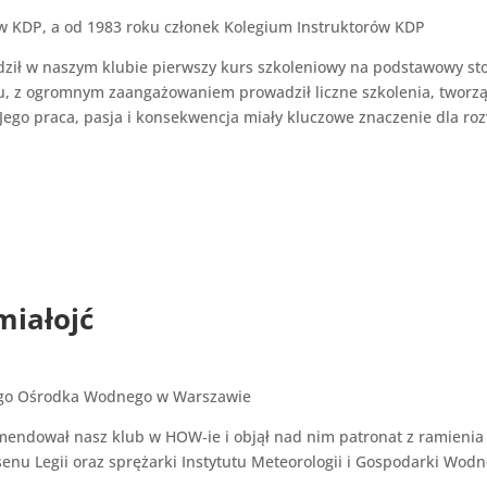
w KDP, a od 1983 roku członek Kolegium Instruktorów KDP
ił w naszym klubie pierwszy kurs szkoleniowy na podstawowy stop
ku, z ogromnym zaangażowaniem prowadził liczne szkolenia, twor
. Jego praca, pasja i konsekwencja miały kluczowe znaczenie dla 
miałojć
iego Ośrodka Wodnego w Warszawie
mendował nasz klub w HOW‑ie i objął nad nim patronat z ramienia
enu Legii oraz sprężarki Instytutu Meteorologii i Gospodarki Wodn