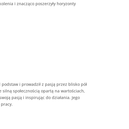
kolenia i znacząco poszerzyły horyzonty
odstaw i prowadził z pasją przez blisko pół
że silną społecznością opartą na wartościach,
woją pasją i inspirując do działania. Jego
 pracy.