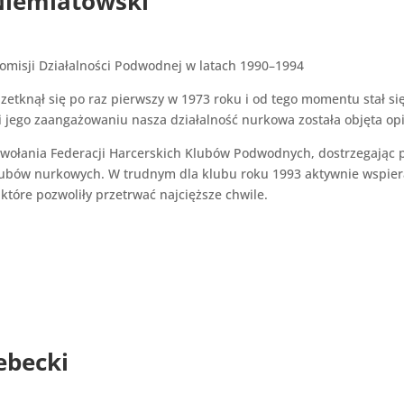
Niemiatowski
omisji Działalności Podwodnej w latach 1990–1994
etknął się po raz pierwszy w 1973 roku i od tego momentu stał si
i jego zaangażowaniu nasza działalność nurkowa została objęta op
owołania Federacji Harcerskich Klubów Podwodnych, dostrzegając p
ubów nurkowych. W trudnym dla klubu roku 1993 aktywnie wspiera
 które pozwoliły przetrwać najcięższe chwile.
ebecki