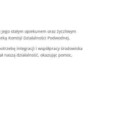
ę jego stałym opiekunem oraz życzliwym
ieką Komisji Działalności Podwodnej.
otrzebę integracji i współpracy środowiska
ł naszą działalność, okazując pomoc,