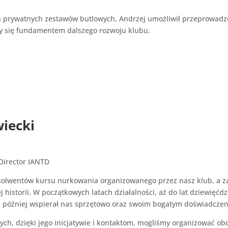
 prywatnych zestawów butlowych, Andrzej umożliwił przeprowadz
ły się fundamentem dalszego rozwoju klubu.
iecki
 Director IANTD
solwentów kursu nurkowania organizowanego przez nasz klub, a 
j historii. W początkowych latach działalności, aż do lat dziewięć
 później wspierał nas sprzętowo oraz swoim bogatym doświadczen
ych, dzięki jego inicjatywie i kontaktom, mogliśmy organizować o