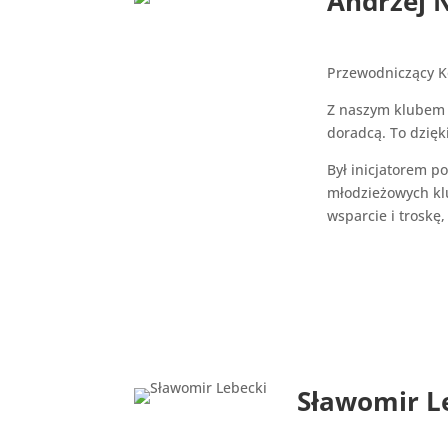
Andrzej 
Przewodniczący K
Z naszym klubem z
doradcą. To dzięk
Był inicjatorem p
młodzieżowych kl
wsparcie i troskę,
Sławomir L