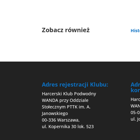
Zobacz również
Hist
Adres rejestracji Klubu:
Ad
kor
Harcerski Klub Podwodny
Har
WANDA przy Oddziale
WA
Stołecznym PTTK im. A.
05-0
Janowskiego
ul. 
00-336 Warszawa,
ul. Kopernika 30 lok. 523