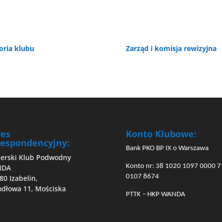
oria klubu
Zarząd i komisja rewizyjna
res
Konto Klubowe:
espondencyjny:
Bank PKO BP IX o Warszawa
cerski Klub Podwodny
Konto nr: 38 1020 1097 0000 
NDA
0107 8674
80 Izabelin,
Jodłowa 11, Mościska
PTTK – HKP WANDA