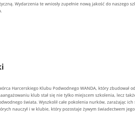
tyczną. Wydarzenia te wniosły zupełnie nową jakość do naszego sz
.
ki
twórca Harcerskiego Klubu Podwodnego WANDA, który zbudował od p
 zaangażowaniu klub stał się nie tylko miejscem szkolenia, lecz tak
odwodnego świata. Wyszkolił całe pokolenia nurków, zarażając ich s
tórych nauczył i w klubie, który pozostaje żywym świadectwem jego