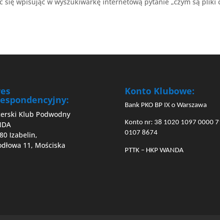
ć się wpisując w wyszukiwarkę internetową pytanie „czym są pliki 
res
Konto Klubowe:
espondencyjny:
Bank PKO BP IX o Warszawa
cerski Klub Podwodny
Konto nr: 38 1020 1097 0000 
NDA
0107 8674
80 Izabelin,
Jodłowa 11, Mościska
PTTK – HKP WANDA