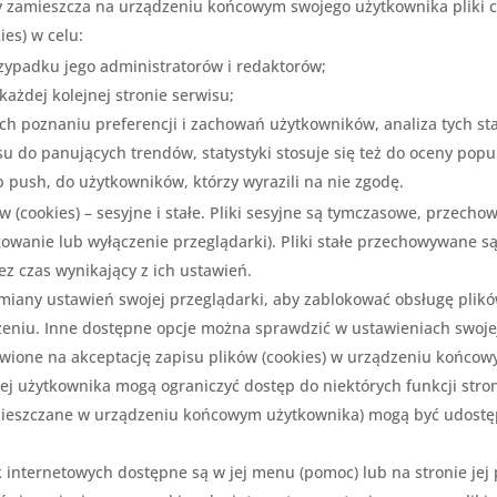
zamieszcza na urządzeniu końcowym swojego użytkownika pliki co
ies) w celu:
zypadku jego administratorów i redaktorów;
ażdej kolejnej stronie serwisu;
h poznaniu preferencji i zachowań użytkowników, analiza tych sta
u do panujących trendów, statystyki stosuje się też do oceny popul
 push, do użytkowników, którzy wyrazili na nie zgodę.
w (cookies) – sesyjne i stałe. Pliki sesyjne są tymczasowe, przech
ogowanie lub wyłączenie przeglądarki). Pliki stałe przechowywane
ez czas wynikający z ich ustawień.
miany ustawień swojej przeglądarki, aby zablokować obsługę plikó
eniu. Inne dostępne opcje można sprawdzić w ustawieniach swojej
awione na akceptację zapisu plików (cookies) w urządzeniu końcow
j użytkownika mogą ograniczyć dostęp do niektórych funkcji stron
 (zamieszczane w urządzeniu końcowym użytkownika) mogą być udos
 internetowych dostępne są w jej menu (pomoc) lub na stronie jej