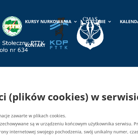
KURSY NURKOWANIA
O KLUBIE
KALEND
KONTAKT
i (plików cookies) w serwis
acje zawarte w plikach cookies.
 przechowywane są w urządzeniu końcowym użytkownika serwisu. Pr
trony internetowej swojego pochodzenia, swój unikalny numer, c