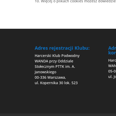
Więcej o plikach cookies możesz dowiedzie
Adres rejestracji Klubu:
Ad
kor
Harcerski Klub Podwodny
Har
WANDA przy Oddziale
WA
Stołecznym PTTK im. A.
05-0
Janowskiego
ul. 
00-336 Warszawa,
ul. Kopernika 30 lok. 523