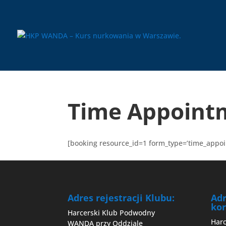
Time Appoint
[booking resource_id=1 form_type=’time_appo
Adres rejestracji Klubu:
Ad
kor
Harcerski Klub Podwodny
Har
WANDA przy Oddziale