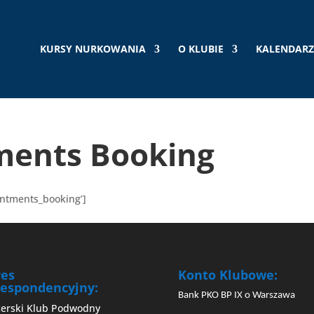
KURSY NURKOWANIA
O KLUBIE
KALENDARZ
ments Booking
intments_booking’]
res
Konto Klubowe:
espondencyjny:
Bank PKO BP IX o Warszawa
cerski Klub Podwodny